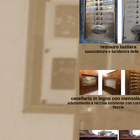
restauro tastiera
spazzolatura e lucidatura della 
casellario in legno con mensola 
adattamento a nicchia esistente con cornic
fascia