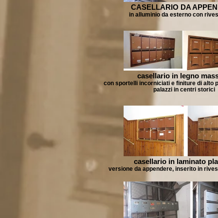
CASELLARIO DA APPE
in alluminio da esterno con rive
casellario in legno mass
con sportelli incorniciati e finiture di alto
palazzi in centri storici
casellario in laminato pl
versione da appendere, inserito in rive