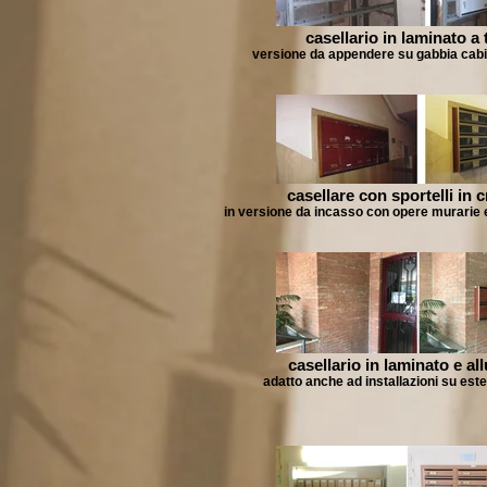
casellario in laminato a 
versione da appendere su gabbia cab
casellare con sportelli in c
in versione da incasso con opere murari
casellario in laminato e al
adatto anche ad installazioni su est