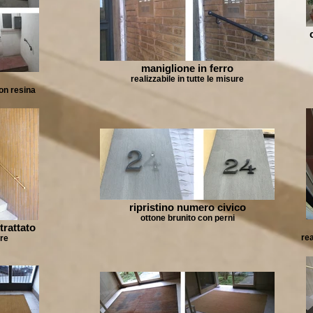
maniglione in ferro
realizzabile in tutte le misure
con resina
ripristino numero civico
ottone brunito con perni
trattato
re
ure