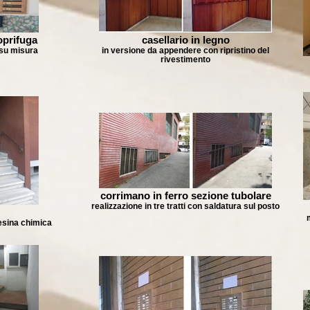
oprifuga
casellario in legno
o su misura
in versione da appendere con ripristino del
rivestimento
corrimano in ferro sezione tubolare
realizzazione in tre tratti con saldatura sul posto
m
resina chimica