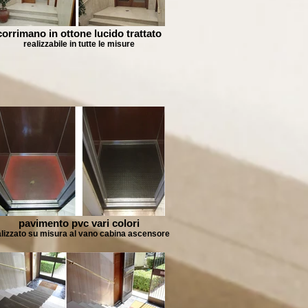
corrimano in ottone lucido trattato
realizzabile in tutte le misure
pavimento pvc vari colori
alizzato su misura al vano cabina ascensore