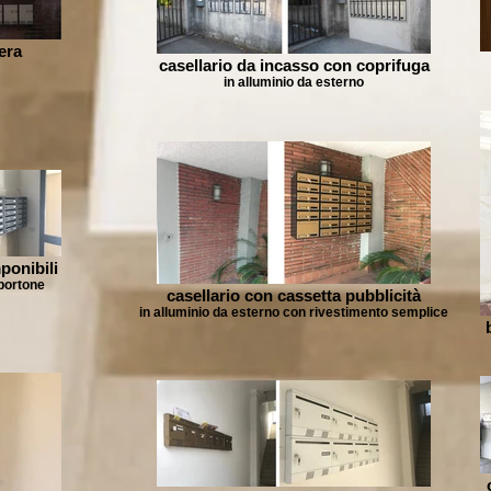
era
casellario da incasso con coprifuga
in alluminio da esterno
ponibili
 portone
casellario con cassetta pubblicità
in alluminio da esterno con rivestimento semplice