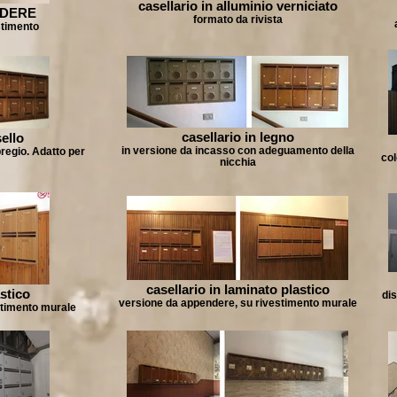
casellario in alluminio verniciato
NDERE
formato da rivista
stimento
casellario in legno
ello
in versione da incasso con adeguamento della
 pregio. Adatto per
col
nicchia
casellario in laminato plastico
astico
dis
versione da appendere, su rivestimento murale
stimento murale