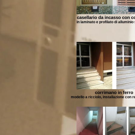
casellario da incasso con c
in laminato e profilato di allumini
corrimano in ferro
modello a ricciolo, installazione con 