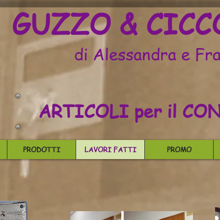
GUZZO & CICC
di Alessandra e Fr
ARTICOLI per il C
PRODOTTI
LAVORI FATTI
PROMO