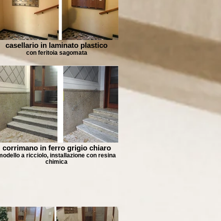
casellario in laminato plastico
con feritoia sagomata
corrimano in ferro grigio chiaro
odello a ricciolo, installazione con resina
chimica