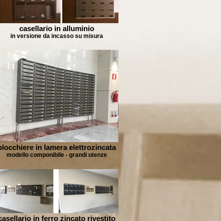
casellario in alluminio
in versione da incasso su misura
blocchiere in lamera elettrozincata
modello componibile - grandi utenze
casellario in ferro zincato rivestito