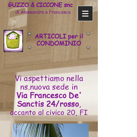
GUZZO & CICCONE snc
di Alessandra e Francesca
ARTICOLI per il
CONDOMINIO
Vi aspettiamo nella
ns.nuova sede in
Via Francesco De'
Sanctis 24/rosso
,
accanto al civico 20, FI